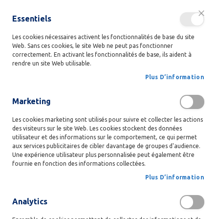
gratuite
Livraison
partout en Belgique à partir de 50€ d'achat!
Essentiels
Ferm
person
LANGUE
All
Se connecter
FR
au
Les cookies nécessaires activent les fonctionnalités de base du site
Web. Sans ces cookies, le site Web ne peut pas fonctionner
con
search
favorite
shopping_cart
Mo
menu
correctement. En activant les fonctionnalités de base, ils aident à
rendre un site Web utilisable.
Nos
Produits
Plus D’information
Accueil
Lollipop Ours Noir
C
Marketing
o
Skip
f
to
Les cookies marketing sont utilisés pour suivre et collecter les actions
f
des visiteurs sur le site Web. Les cookies stockent des données
the
r
utilisateur et des informations sur le comportement, ce qui permet
end
e
aux services publicitaires de cibler davantage de groupes d'audience.
t
of
Une expérience utilisateur plus personnalisée peut également être
s
the
fournie en fonction des informations collectées.
C
images
a
Plus D’information
gallery
d
e
Analytics
a
u